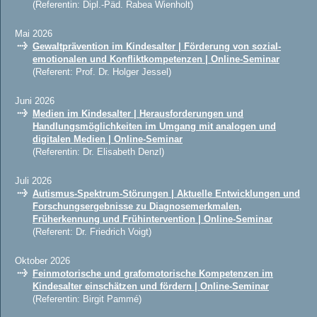
(Referentin: Dipl.-Päd. Rabea Wienholt)
Mai 2026
Gewaltprävention im Kindesalter | Förderung von sozial-
emotionalen und Konfliktkompetenzen | Online-Seminar
(Referent: Prof. Dr. Holger Jessel)
Juni 2026
Medien im Kindesalter | Herausforderungen und
Handlungsmöglichkeiten im Umgang mit analogen und
digitalen Medien | Online-Seminar
(Referentin: Dr. Elisabeth Denzl)
Juli 2026
Autismus-Spektrum-Störungen | Aktuelle Entwicklungen und
Forschungsergebnisse zu Diagnosemerkmalen,
Früherkennung und Frühintervention | Online-Seminar
(Referent: Dr. Friedrich Voigt)
Oktober 2026
Feinmotorische und grafomotorische Kompetenzen im
Kindesalter einschätzen und fördern | Online-Seminar
(Referentin: Birgit Pammé)