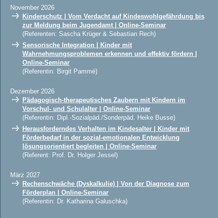
November 2026
Kinderschutz | Vom Verdacht auf Kindeswohlgefährdung bis
zur Meldung beim Jugendamt | Online-Seminar
(Referenten: Sascha Krüger & Sebastian Rech)
Sensorische Integration | Kinder mit
Wahrnehmungsproblemen erkennen und effektiv fördern |
Online-Seminar
(Referentin: Birgit Pammé)
Dezember 2026
Pädagogisch-therapeutisches Zaubern mit Kindern im
Vorschul- und Schulalter | Online-Seminar
(Referentin: Dipl.-Sozialpäd./Sonderpäd. Heike Busse)
Herausforderndes Verhalten im Kindesalter | Kinder mit
Förderbedarf in der sozial-emotionalen Entwicklung
lösungsorientiert begleiten | Online-Seminar
(Referent: Prof. Dr. Holger Jessel)
März 2027
Rechenschwäche (Dyskalkulie) | Von der Diagnose zum
Förderplan | Online-Seminar
(Referentin: Dr. Katharina Galuschka)