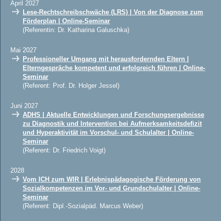
April 2027
Lese-Rechtschreibschwäche (LRS) | Von der Diagnose zum
Förderplan | Online-Seminar
(Referentin: Dr. Katharina Galuschka)
Mai 2027
Professioneller Umgang mit herausfordernden Eltern |
Elterngespräche kompetent und erfolgreich führen | Online-
Seminar
(Referent: Prof. Dr. Holger Jessel)
Juni 2027
ADHS | Aktuelle Entwicklungen und Forschungsergebnisse
zu Diagnostik und Intervention bei Aufmerksamkeitsdefizit
und Hyperaktivität im Vorschul- und Schulalter | Online-
Seminar
(Referent: Dr. Friedrich Voigt)
2028
Vom ICH zum WIR | Erlebnispädagogische Förderung von
Sozialkompetenzen im Vor- und Grundschulalter | Online-
Seminar
(Referent: Dipl.-Sozialpäd. Marcus Weber)