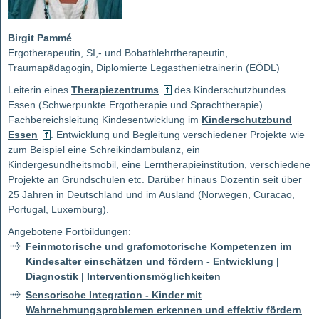
Birgit Pammé
Ergotherapeutin, SI,- und Bobathlehrtherapeutin,
Traumapädagogin, Diplomierte Legasthenietrainerin (EÖDL)
Leiterin eines
Therapiezentrums
des Kinderschutzbundes
Essen (Schwerpunkte Ergotherapie und Sprachtherapie).
Fachbereichsleitung Kindesentwicklung im
Kinderschutzbund
Essen
. Entwicklung und Begleitung verschiedener Projekte wie
zum Beispiel eine Schreikindambulanz, ein
Kindergesundheitsmobil, eine Lerntherapieinstitution, verschiedene
Projekte an Grundschulen etc. Darüber hinaus Dozentin seit über
25 Jahren in Deutschland und im Ausland (Norwegen, Curacao,
Portugal, Luxemburg).
Angebotene Fortbildungen:
Feinmotorische und grafomotorische Kompetenzen im
Kindesalter einschätzen und fördern - Entwicklung |
Diagnostik | Interventionsmöglichkeiten
Sensorische Integration - Kinder mit
Wahrnehmungsproblemen erkennen und effektiv fördern